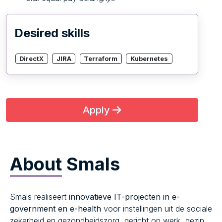
Desired skills
DirectX
JIRA
Terraform
Kubernetes
Apply
About
Smals
Smals realiseert
innovatieve IT-projecten in e-
government en e-health
voor instellingen uit de sociale
zekerheid en gezondheidszorg, gericht op werk, gezin