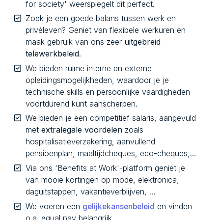
for society' weerspiegelt dit perfect.
Zoek je een goede balans tussen werk en
privéleven? Geniet van flexibele werkuren en
maak gebruik van ons zeer
uitgebreid
telewerkbeleid
.
We bieden ruime interne en externe
opleidingsmogelijkheden, waardoor je je
technische skills en persoonlijke vaardigheden
voortdurend kunt aanscherpen.
We bieden je een competitief salaris, aangevuld
met
extralegale voordelen
zoals
hospitalisatieverzekering, aanvullend
pensioenplan, maaltijdcheques, eco-cheques,…
Via ons 'Benefits at Work'-platform geniet je
van mooie kortingen op mode, elektronica,
daguitstappen, vakantieverblijven, …
We voeren een
en vinden
gelijkekansenbeleid
o.a. equal pay belangrijk.