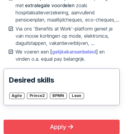
met
extralegale voordelen
zoals
hospitalisatieverzekering, aanvullend
pensioenplan, maaltijdcheques, eco-cheques,…
Via ons 'Benefits at Work'-platform geniet je
van mooie kortingen op mode, elektronica,
daguitstappen, vakantieverblijven, …
We voeren een
[
]
en
gelijkekansenbeleid
vinden o.a. equal pay belangrijk.
Desired skills
Agile
Prince2
BPMN
Lean
Apply