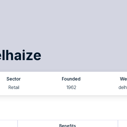
lhaize
Sector
Founded
We
Retail
1962
delh
Benefits