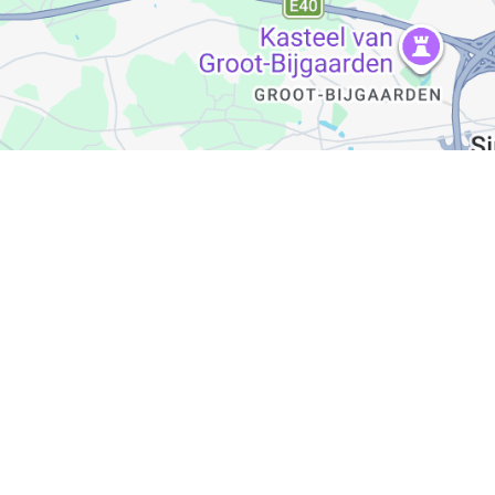
ive our latest jobs to your i
Be the first to know: get an email with the newest job offers