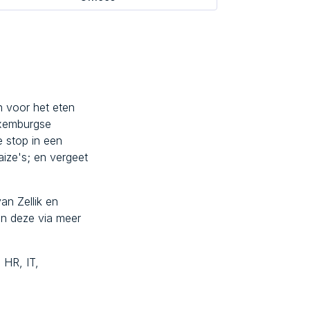
in voor het eten
uxemburgse
e stop in een
ize's; en vergeet
an Zellik en
en deze via meer
 HR, IT,