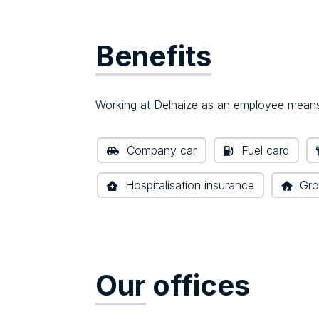
Benefits
Working at Delhaize as an employee means 
Company car
Fuel card
Hospitalisation insurance
Gro
Our
offices