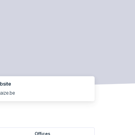
bsite
aize.be
Offices