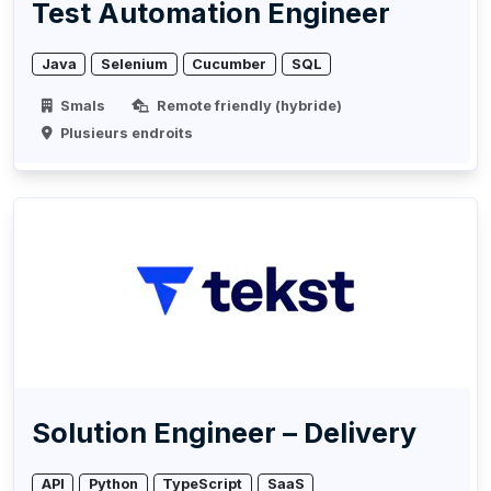
Test Automation Engineer
Java
Selenium
Cucumber
SQL
Smals
Remote friendly (hybride)
Plusieurs endroits
Solution Engineer – Delivery
API
Python
TypeScript
SaaS