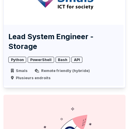
Lead System Engineer -
Storage
Python
PowerShell
Bash
API
Smals
Remote friendly (hybride)
Plusieurs endroits