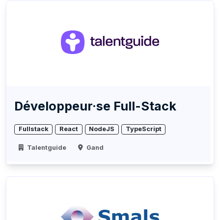
Développeur·se Full-Stack
Fullstack
React
NodeJS
TypeScript
Talentguide
Gand