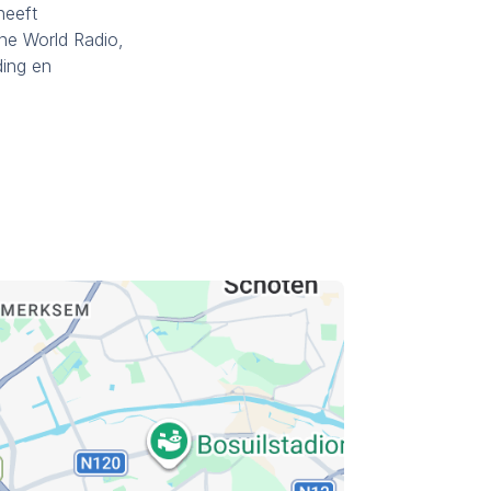
heeft
One World Radio,
ding en