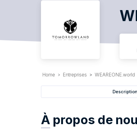
W
Home
Entreprises
WEAREONE.world
Descriptio
À
propos de no