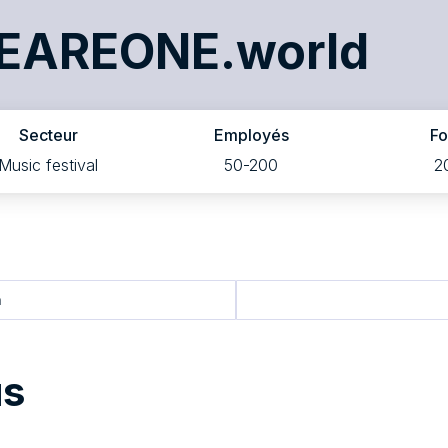
EAREONE.world
Secteur
Employés
F
Music festival
50-200
2
n
us