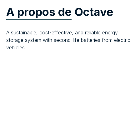
A propos de
Octave
A sustainable, cost-effective, and reliable energy
storage system with second-life batteries from electric
vehicles.
Toutes les offres d'emploi en Octave
Plus d'informations sur Octave
Recevez nos dernières
offres d'emploi dans